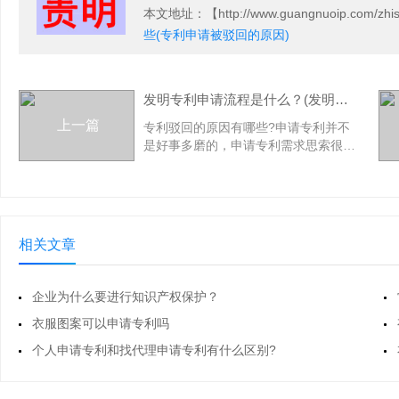
本文地址
：【http://www.guangnuoip.com/zhish
些(专利申请被驳回的原因)
发明专利申请流程是什么？(发明专利申请审批流程)
上一篇
专利驳回的原因有哪些?申请专利并不
是好事多磨的，申请专利需求思索很多
的要素，失败的重要缘由有两个，一个
是没有对专利就进行检索或是说专利自
身就与其他专利反复了;另外的一个缘由
是专利驳回是专利撰写写不好，因而检
查也会是不经过的，于是形成我们所说
相关文章
的专利驳回。创造、适用新型、外观设
计专利申请初步检查时
企业为什么要进行知识产权保护？
衣服图案可以申请专利吗
个人申请专利和找代理申请专利有什么区别?