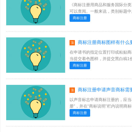
《商标注册用商品和服务国际分类
可以查阅。一般来说，类别标题中
属范围的一般性名称。所以要确定每一
商标注册
商标注册商标图样有什么要
顶
在申请书的指定位置打印或粘贴商
当提交着色图样，并提交黑白稿1
便于粘贴，用光洁耐用的纸张印制或者
商标注册
商标注册申请声音商标需要
顶
以声音标志申请商标注册的，应当
册”，并在“商标说明”栏内说明
标图样1份，该商标图样应对申请注册
商标注册