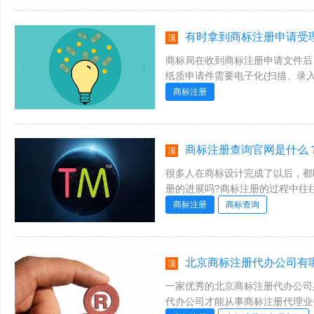
有时拿到商标注册申请受理通知书
顶
商标局在收到商标注册申请文件后
纸质申请件需要电子化(扫描、录
的类别;确定商标线索要素(图形和文字
商标注册
商标注册查询官网是什么？如
顶
很多人在商标设计完成了以后，都
册的进展吗?商标注册的过程中往
注册的查询途径，例如商标局官网或者
商标注册
商标查询
北京商标注册代办公司有哪
顶
一家优秀的北京商标注册代办公司
代办公司才能从事商标注册代理业