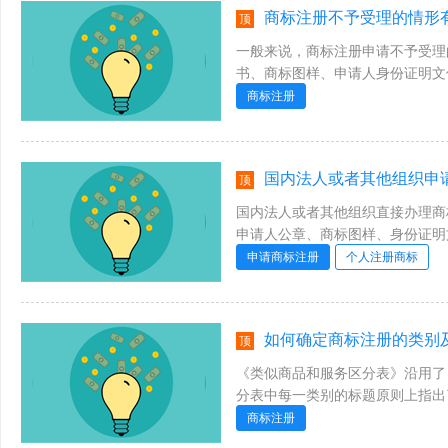
商标注册不予受理的情形有
顶
一般来说，商标注册申请不予受理
书、商标图样、申请人身份证明文
的。·未按要求使用正确申请书式的;擅
商标注册
国内法人或者其他组织申请商标
顶
国内法人或者其他组织直接办理商
申请人公章、商标图样、身份证明
标注统一社会信用代码的身份证明文件
申请商标注册
个人注册商标
如何确定商标注册的类别及
顶
《类似商品和服务区分表》沿用了
分表中每一类别的标题原则上指出
商品和服务项目的类别提供了思路。申
商标注册