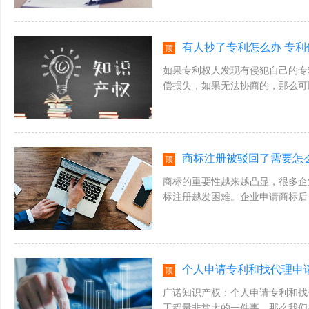
有人抄了专利怎么办 专
顶
如果专利权人发现有侵犯自己的专
偿损失，如果无法协商的，那么可
关于有人抄了专利怎么办及其相关方面
商标注册被驳回了需要怎
顶
商标的重要性越来越凸显，很多企
标注册越发困难。企业申请商标后
了需要怎么办?下面广诺知识产权小编
个人申请专利和找代理申
顶
广诺知识产权：个人申请专利和找
工程量非常大的一件事，那么我们