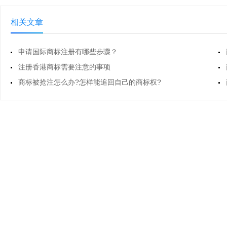
容，作为代理人可主动询问是否需要帮
助，以此建立信任关系，找到突破点，
相关文章
申请国际商标注册有哪些步骤？
注册香港商标需要注意的事项
商标被抢注怎么办?怎样能追回自己的商标权?