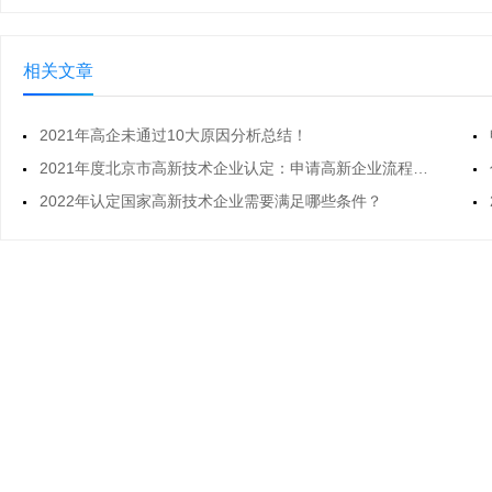
业成长性评分方面要丢掉20分左右，因
为企业没有第二年度的财务报表，也就
没有了评分的依据。新企业在申报高新
相关文章
技术企业时，打分制中有一项非常不
利：企业的成长性指标，
2021年高企未通过10大原因分析总结！
2021年度北京市高新技术企业认定：申请高新企业流程怎样
2022年认定国家高新技术企业需要满足哪些条件？