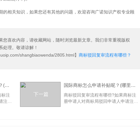
的相关知识，如果您还有其他的问题，欢迎咨询
广诺
知识产权
专业顾
果您喜欢内容，请收藏网站，随时浏览最新文章。我们非常重视版权
系处理。敬请谅解！
uoip.com/shangbiaowenda/2805.html】
商标驳回复审流程有哪些？
韩国商标查询的流程是什么呢？(如何查询韩国商标)
国际商标怎么申请补贴呢？(哪里可以申请海外商标补贴)
下一篇
商标注
商标驳回复审流程有哪些?如果商标注
请注册
册申请人对商标局驳回申请人申请注册
依法在
的商标的事实行为不服的，可以依法在
商标驳
法定期限内申请商标驳回复审。商标驳
回复审
回复审流程有哪些?申请商标驳回复审
《商标
应依据《商标法》第三十二条和《商标
请人资
评审规则》的规定进行。1、申请人资
册申请
格：必须是被商标局驳回商标注册申请