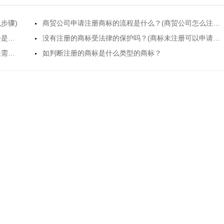
的原申请人。2、
步骤)
商贸公司申请注册商标的流程是什么？(商贸公司怎么注册商标)
到底企业为什么要注册商标呢？如何申请！(商标注册是否需要公司)
没有注册的商标受法律的保护吗？(商标未注册可以申请保护吗)
商标续展流程是什么样的，需要哪些资料？(商标续展需要提供什么资料)
如判断注册的商标是什么类型的商标？